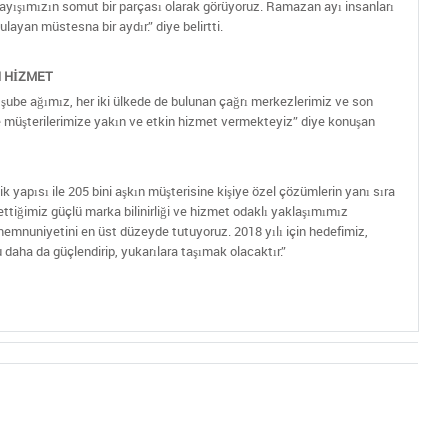
layışımızın somut bir parçası olarak görüyoruz. Ramazan ayı insanları
layan müstesna bir aydır.” diye belirtti.
N HİZMET
şube ağımız, her iki ülkede de bulunan çağrı merkezlerimiz ve son
ile müşterilerimize yakın ve etkin hizmet vermekteyiz” diye konuşan
 yapısı ile 205 bini aşkın müşterisine kişiye özel çözümlerin yanı sıra
ttiğimiz güçlü marka bilinirliği ve hizmet odaklı yaklaşımımız
memnuniyetini en üst düzeyde tutuyoruz. 2018 yılı için hedefimiz,
aha da güçlendirip, yukarılara taşımak olacaktır.”