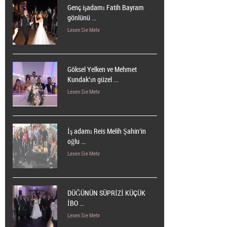
Genç işadamı Fatih Bayram
gönlünü ...
Lesen Sie Mehr
Göksel Yelken ve Mehmet
Kundak’ın güzel ...
Lesen Sie Mehr
İş adamı Reis Melih Şahin’in
oğlu ...
Lesen Sie Mehr
DÜĞÜNÜN SÜPRİZİ KÜÇÜK
İBO ...
Lesen Sie Mehr