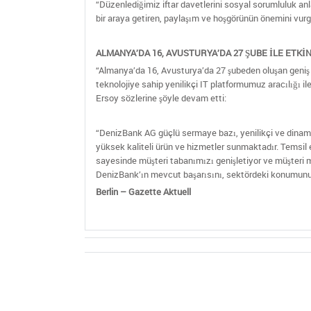
“Düzenlediğimiz iftar davetlerini sosyal sorumluluk an
bir araya getiren, paylaşım ve hoşgörünün önemini vurgu
ALMANYA’DA 16, AVUSTURYA’DA 27 ŞUBE İLE ETKİ
“Almanya’da 16, Avusturya’da 27 şubeden oluşan geniş 
teknolojiye sahip yenilikçi IT platformumuz aracılığı 
Ersoy sözlerine şöyle devam etti:
“DenizBank AG güçlü sermaye bazı, yenilikçi ve dinamik
yüksek kaliteli ürün ve hizmetler sunmaktadır. Temsil e
sayesinde müşteri tabanımızı genişletiyor ve müşteri 
DenizBank’ın mevcut başarısını, sektördeki konumunu d
Berlin – Gazette Aktuell