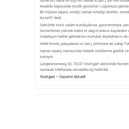
tavuk eti, dana ve sığır eti olarak A’dan Z’ye tüm ürün
Anadolu logosunda titizlik göstersin. Logomuzu görme
Bir müşteri sipariş verdiği zaman istediği ürünleri, iste
lezzetli“ dedi.
Sektörde sosis salam kuruluşlarına, gastronomiye, per
hizmetlerine yüksek kalite et dağıttıklarını kaydeden 
tedarikçisi haline gelmekten mutluluk duyduklarını da di
Helal Kesim, parçalama ve satış yetkisine de sahip T
toptan sipariş noktasında tedarik isteklerine günlük cev
sunuyor.
Langwiesenweg 30, 70327 Stuttgart adresinde hizmet v
numaralı telefondan alınabileceği belirtildi.
Stuttgart – Gazette Aktuell