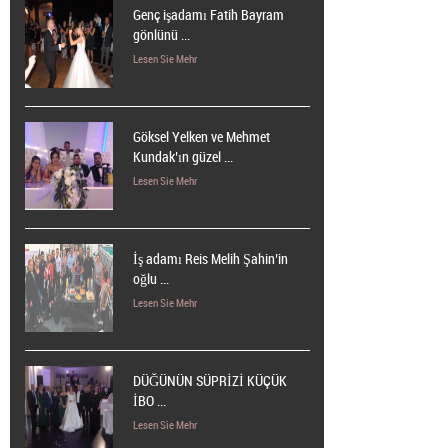
Genç işadamı Fatih Bayram
gönlünü ...
Lesen Sie Mehr
Göksel Yelken ve Mehmet
Kundak’ın güzel ...
Lesen Sie Mehr
İş adamı Reis Melih Şahin’in
oğlu ...
Lesen Sie Mehr
DÜĞÜNÜN SÜPRİZİ KÜÇÜK
İBO ...
Lesen Sie Mehr