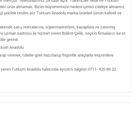
ler mevcut. Telefonlarımız 24 saat açık. Tüketiciler helal ve Tutkum
den ürün almamalı. Bizim büyümemizin nedeni işimizi ciddiye almamız.
diği şekilde teslim alır. Tutkum Anadolu marka ürünleri üstün kaliteli ve
akende satış noktalarına, süpermarketlere, kasaplara ve catering
ve uzman kadrosu ile hizmet veren Bülent Çelik, seçkin firmaların ise et
le getirdi.
utkum Anadolu
ap vererek, talebe göre hazırlanıp frigorifik araçlarla müşterilere
eren Tutkum Anadolu hakkında ayrıntılı bilginin 0711- 420 86 32